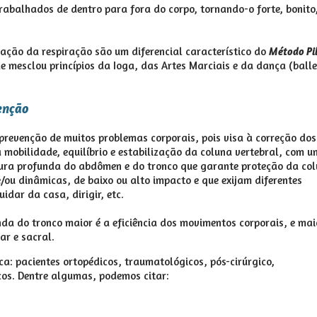
rabalhados de dentro para fora do corpo, tornando-o forte, bonito
zação da respiração são um diferencial característico do
Método Pi
 mesclou princípios da Ioga, das Artes Marciais e da dança (balle
enção
 prevenção de muitos problemas corporais, pois visa à correção dos
mobilidade, equilíbrio e estabilização da coluna vertebral, com u
ura profunda do abdômen e do tronco que garante proteção da co
e/ou dinâmicas, de baixo ou alto impacto e que exijam diferentes
idar da casa, dirigir, etc.
a do tronco maior é a eficiência dos movimentos corporais, e mai
r e sacral.
ca: pacientes ortopédicos, traumatológicos, pós-cirúrgico,
cos. Dentre algumas, podemos citar: