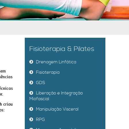
Fisioterapia & Pilates
Drenagem Linfática
 em
Fisioterapia
uências
GDS
écnicas
Liberação e Integração
r.
Miofascial
h criou
Manipulação Visceral
os:
RPG