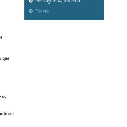
Massagem Ayurvédica
Pilates
ue
s que
e os
ante em