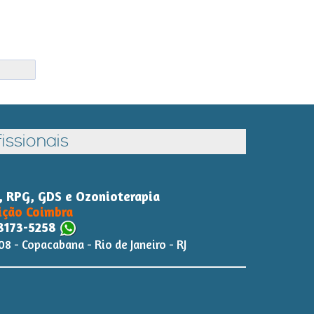
issionais
s, RPG, GDS e Ozonioterapia
ição Coimbra
8173-5258
08 - Copacabana - Rio de Janeiro - RJ