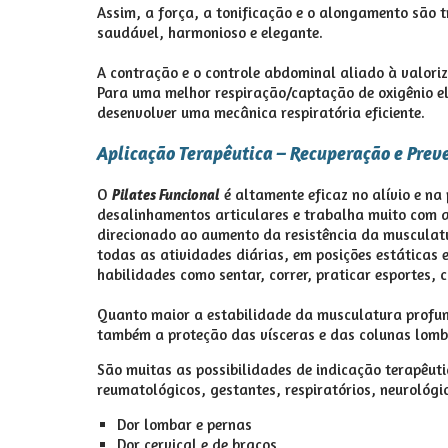
Assim, a força, a tonificação e o alongamento são t
saudável, harmonioso e elegante.
A contração e o controle abdominal aliado à valori
Para uma melhor respiração/captação de oxigênio ele
desenvolver uma mecânica respiratória eficiente.
Aplicação Terapêutica – Recuperação e Prev
O
é altamente eficaz no alívio e na
Pilates Funcional
desalinhamentos articulares e trabalha muito com a 
direcionado ao aumento da resistência da musculat
todas as atividades diárias, em posições estáticas 
habilidades como sentar, correr, praticar esportes, cu
Quanto maior a estabilidade da musculatura profund
também a proteção das vísceras e das colunas lomba
São muitas as possibilidades de indicação terapêuti
reumatológicos, gestantes, respiratórios, neurológi
Dor lombar e pernas
Dor cervical e de braços