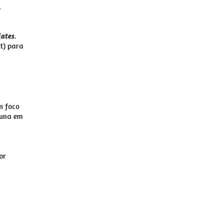
,
.
lates
t) para
m foco
luna em
or